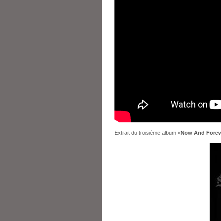
Extrait du troisième album «
Now And Forev