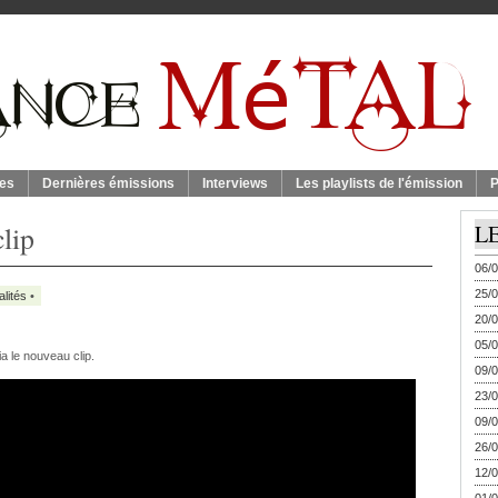
es
Dernières émissions
Interviews
Les playlists de l'émission
P
clip
L
06/0
25/0
alités
•
20/0
05/0
a le nouveau clip.
09/0
23/0
09/0
26/0
12/0