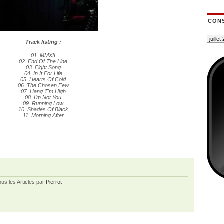
CONS
Track listing :
01. MMXII
02. End Of The Line
03. Fight Song
04. In It For Life
05. Hearts Of Cold
06. The Chosen Few
07. Hang ‘Em High
08. I’m Not You
09. Running Low
10. Shades Of Black
11. Morning After
ous les Articles par
Pierrot