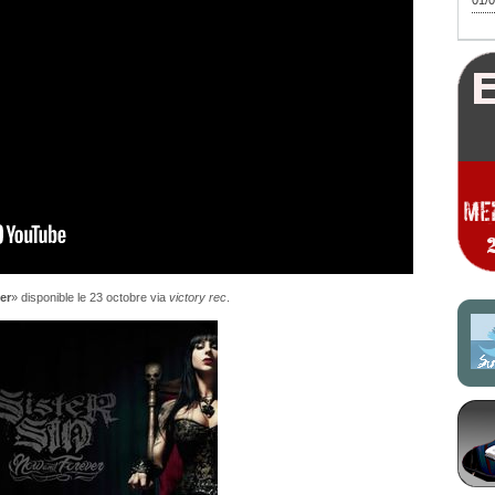
01/0
er
» disponible le 23 octobre via
victory rec
.