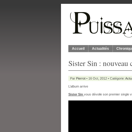
Accueil
Actualités
Chroniqu
Sister Sin : nouveau 
Par
Pierrot
• 16 Oct, 2012 • Catégorie:
Actu
L’album arrive
Sister Sin
vous dévoile son premier single vi