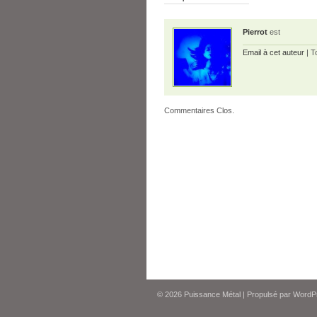
Pierrot
est
Email à cet auteur
| T
Commentaires Clos.
© 2026
Puissance Métal
|
Propulsé par
WordP