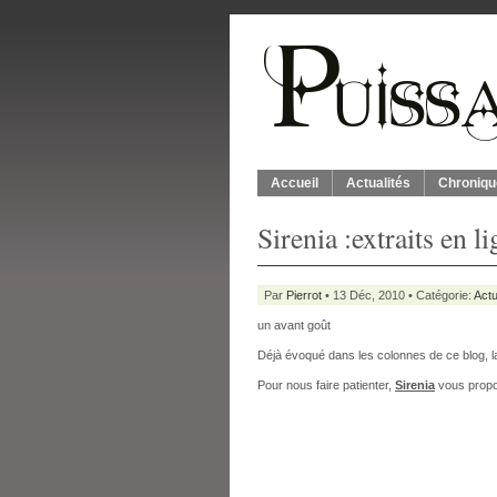
Accueil
Actualités
Chroniqu
Sirenia :extraits en l
Par
Pierrot
• 13 Déc, 2010 • Catégorie:
Actu
un avant goût
Déjà évoqué dans les colonnes de ce blog, l
Pour nous faire patienter,
Sirenia
vous propo