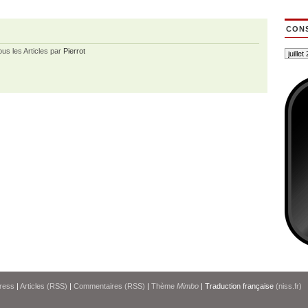
CONS
ous les Articles par
Pierrot
ress
|
Articles (RSS)
|
Commentaires (RSS)
|
Thème
Mimbo
| Traduction française
(niss.fr)