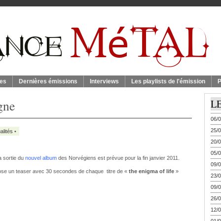
es
Dernières émissions
Interviews
Les playlists de l'émission
P
igne
L
06/0
25/0
alités
•
20/0
05/0
a sortie du
nouvel album
des Norvégiens est prévue pour la fin janvier 2011.
09/0
se un teaser avec 30 secondes de chaque titre de «
the enigma of life
»
23/0
09/0
26/0
12/0