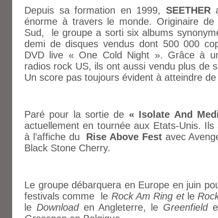
Depuis sa formation en 1999,
SEETHER
a
énorme à travers le monde. Originaire de 
Sud, le groupe a sorti six albums synonyme
demi de disques vendus dont 500 000 copi
DVD live
«
One Cold Night
»
. Grâce à u
radios rock US, ils ont aussi vendu plus de se
Un score pas toujours évident à atteindre d
Paré pour la sortie de
« Isolate And Med
actuellement en tournée aux Etats-Unis. Ils s
à l’affiche du
Rise Above Fest
avec Avenge
Black Stone Cherry.
Le groupe débarquera en Europe en juin pour 
festivals comme le
Rock Am Ring et
le
Rock
le
Download
en Angleterre, le
Greenfield
en