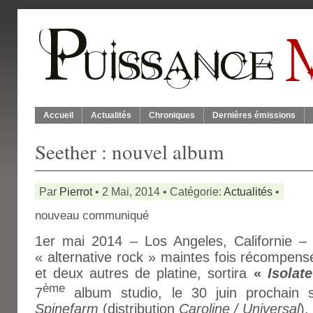
Accueil
Actualités
Chroniques
Dernières émissions
Seether : nouvel album
Par
Pierrot
• 2 Mai, 2014 • Catégorie:
Actualités
•
nouveau communiqué
1er mai 2014 – Los Angeles, Californie
« alternative rock » maintes fois récompens
et deux autres de platine, sortira
«
Isolat
ème
7
album studio, le 30 juin prochai
Spinefarm
(distribution
Caroline / Universal
).