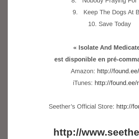
8. Nobody Praying For
9. Keep The Dogs At 
10. Save Today
« Isolate And Medicat
est disponible en pré-comma
Amazon:
http://found.ee/
iTunes:
http://found.ee/
Seether’s Official Store:
http://f
http://www.seeth