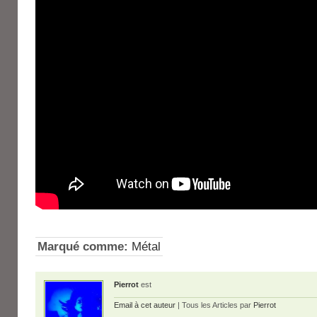
Marqué comme:
Métal
Pierrot
est
Email à cet auteur
| Tous les Articles par
Pierrot