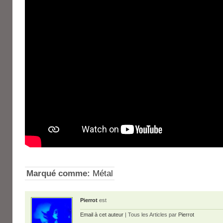
Marqué comme:
Métal
Pierrot
est
Email à cet auteur
| Tous les Articles par
Pierrot