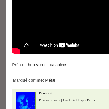
Pré-co :
http://orcd.co/sapiens
Marqué comme:
Métal
Pierrot
est
Email à cet auteur
| Tous les Articles par
Pierrot