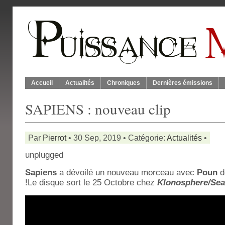
Accueil
Actualités
Chroniques
Dernières émissions
SAPIENS : nouveau clip
Par
Pierrot
• 30 Sep, 2019 • Catégorie:
Actualités
•
unplugged
Sapiens
a dévoilé un nouveau morceau avec
Poun
d
!Le disque sort le 25 Octobre chez
Klonosphere/Sea