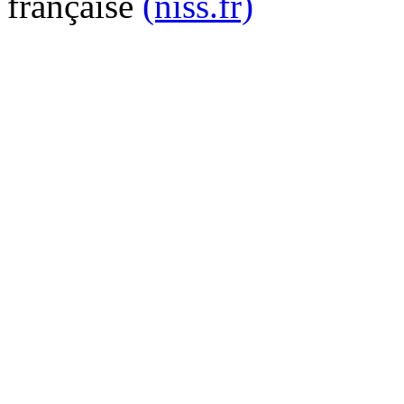
française
(niss.fr)