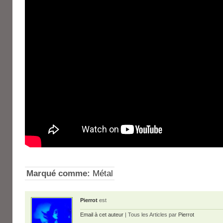
Marqué comme:
Métal
Pierrot
est
Email à cet auteur
| Tous les Articles par
Pierrot