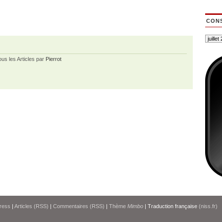
CONS
ous les Articles par
Pierrot
ress
|
Articles (RSS)
|
Commentaires (RSS)
|
Thème
Mimbo
| Traduction française
(niss.fr)