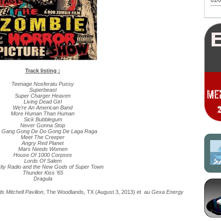
01/0
Track listing :
Teenage Nosferatu Pussy
Superbeast
Super Charger Heaven
Living Dead Girl
We’re An American Band
More Human Than Human
Sick Bubblegum
Never Gonna Stop
 Gang Gong De Do Gong De Laga Raga
Meet The Creeper
Angry Red Planet
Mars Needs Women
House Of 1000 Corpses
Lords Of Salem
ity Radio and the New Gods of Super Town
Thunder Kiss ‘65
Dragula
 Mitchell Pavilion
, The Woodlands, TX (August 3, 2013) et au
Gexa Energy