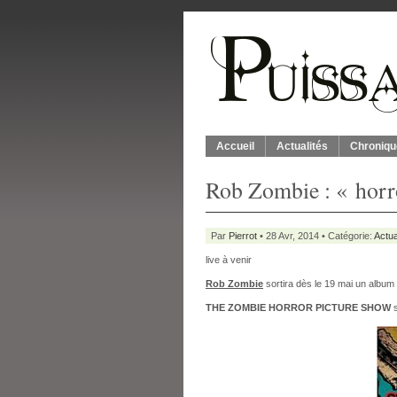
Accueil
Actualités
Chroniqu
Rob Zombie : « horr
Par
Pierrot
• 28 Avr, 2014 • Catégorie:
Actua
live à venir
Rob Zombie
sortira dès le 19 mai un album 
THE ZOMBIE HORROR PICTURE SHOW
s