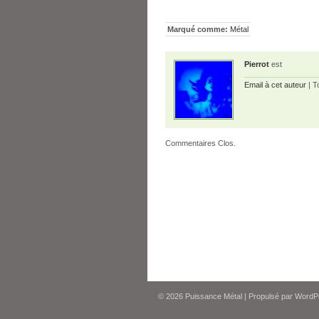
Marqué comme:
Métal
Pierrot
est
Email à cet auteur
| T
Commentaires Clos.
© 2026
Puissance Métal
|
Propulsé par
WordP