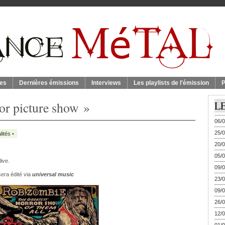
es
Dernières émissions
Interviews
Les playlists de l'émission
P
or picture show »
L
06/0
25/0
lités
•
20/0
05/0
live.
09/0
era édité via
universal music
23/0
09/0
26/0
12/0