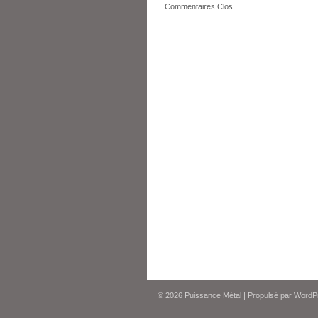
Commentaires Clos.
© 2026
Puissance Métal
|
Propulsé par
WordP