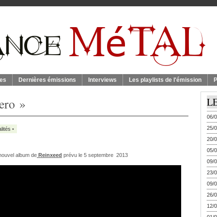
es
Dernières émissions
Interviews
Les playlists de l'émission
P
hero »
L
06/0
25/0
lités
•
20/0
05/0
 nouvel album de
Reinxeed
prévu le 5 septembre 2013
09/0
23/0
09/0
26/0
12/0