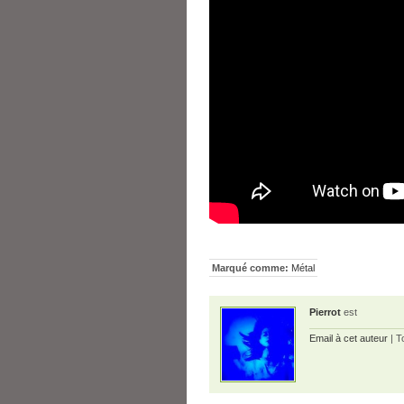
Marqué comme:
Métal
Pierrot
est
Email à cet auteur
| T