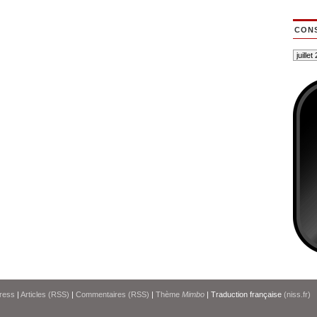
CONS
ress
|
Articles (RSS)
|
Commentaires (RSS)
|
Thème
Mimbo
| Traduction française
(niss.fr)