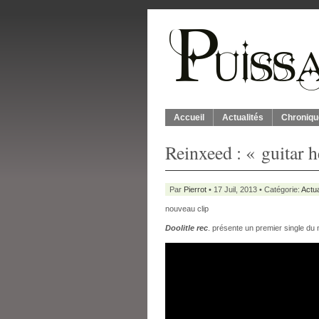
Accueil
Actualités
Chroniqu
Reinxeed : « guitar 
Par
Pierrot
• 17 Juil, 2013 • Catégorie:
Actua
nouveau clip
Doolitle rec
. présente un premier single du