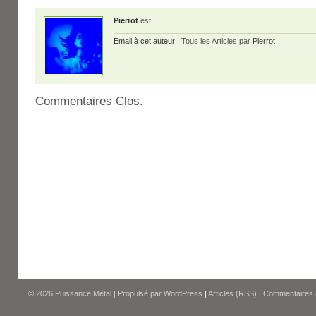
Pierrot
est
Email à cet auteur
| Tous les Articles par
Pierrot
Commentaires Clos.
© 2026
Puissance Métal
|
Propulsé par
WordPress
|
Articles (RSS)
|
Commentaires