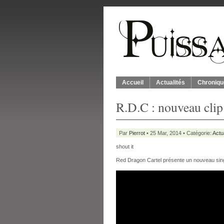
Accueil
Actualités
Chroniqu
R.D.C : nouveau clip
Par
Pierrot
• 25 Mar, 2014 • Catégorie:
Actu
shout it
Red Dragon Cartel présente un nouveau sing