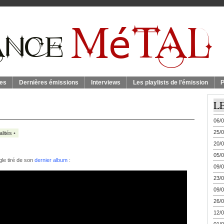
es
Dernières émissions
Interviews
Les playlists de l'émission
P
L
06/0
25/0
alités
•
20/0
05/0
le tiré de son
dernier album
:
09/0
23/0
09/0
26/0
12/0