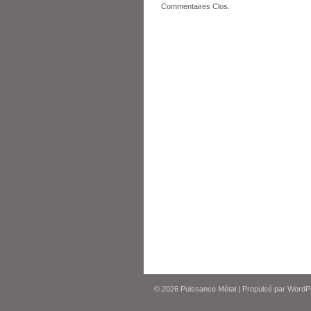
Commentaires Clos.
© 2026
Puissance Métal
|
Propulsé par
WordP