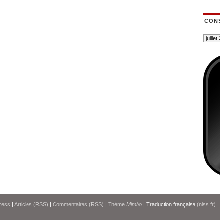
CONS
ress
|
Articles (RSS)
|
Commentaires (RSS)
|
Thème
Mimbo
| Traduction française
(niss.fr)