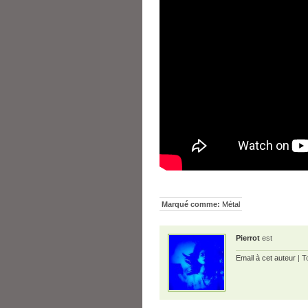
Marqué comme:
Métal
Pierrot
est
Email à cet auteur
| T