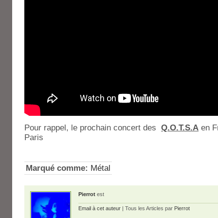
Pour rappel, le prochain concert des
Q.O.T.S.A
en Fr
Paris
Marqué comme:
Métal
Pierrot
est
Email à cet auteur
| Tous les Articles par
Pierrot