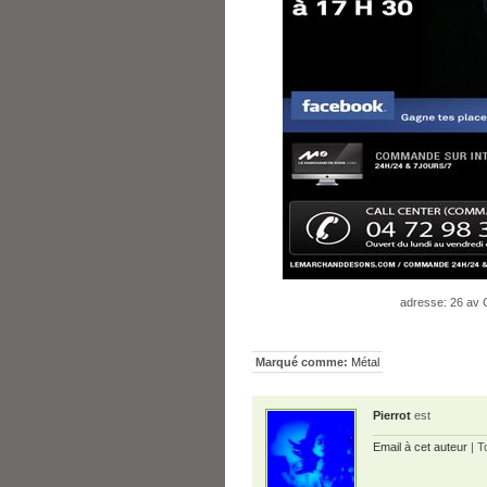
adresse: 26 a
Marqué comme:
Métal
Pierrot
est
Email à cet auteur
| T