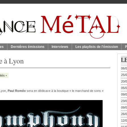
es
Dernières émissions
Interviews
Les playlists de l'émission
P
e à Lyon
L
06/0
25/0
ités
•
20/0
05/0
Lyon,
Paul Roméo
sera en dédicace à la boutique « le marchand de sons »
09/0
23/0
09/0
26/0
12/0