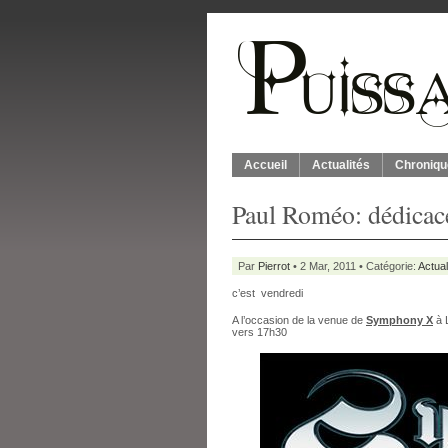
Accueil
Actualités
Chroniqu
Paul Roméo: dédicac
Par
Pierrot
• 2 Mar, 2011 • Catégorie:
Actual
c’est vendredi
A l’occasion de la venue de
Symphony X
à 
vers 17h30