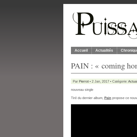
Accueil
Actualités
Chroniqu
PAIN : « coming ho
Par
Pierrot
• 2 Jan, 2017 • Catégorie:
Actual
nouveau single
Tiré du dernier album,
Pain
propose ce nouve