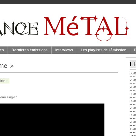
es
Dernières émissions
Interviews
Les playlists de l'émission
P
me »
L
06/0
25/0
ités
•
20/0
05/0
au single :
09/0
23/0
09/0
26/0
12/0