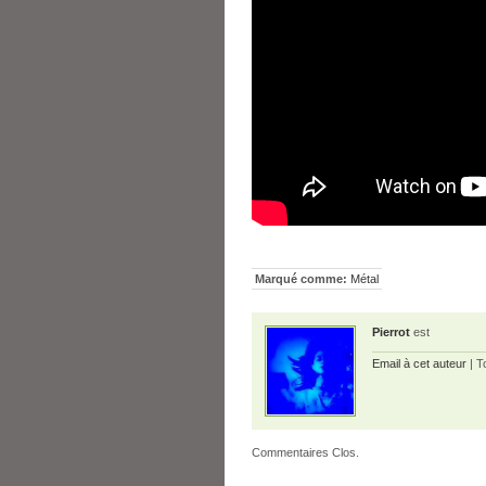
Marqué comme:
Métal
Pierrot
est
Email à cet auteur
| T
Commentaires Clos.