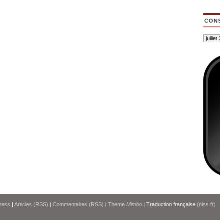
CONS
ress
|
Articles (RSS)
|
Commentaires (RSS)
|
Thème
Mimbo
| Traduction française
(niss.fr)