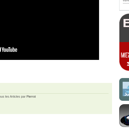
01/0
ous les Articles par
Pierrot