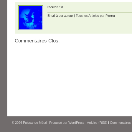
Pierrot
est
Email à cet auteur
| Tous les Articles par
Pierrot
Commentaires Clos.
© 2026
Puissance Métal
|
Propulsé par
WordPress
|
Articles (RSS)
|
Commentaires