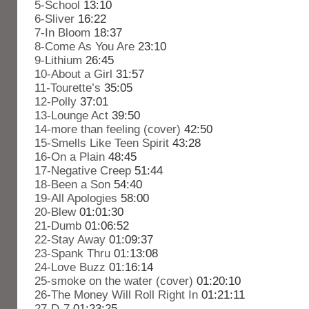
5-School
13:10
6-Sliver
16:22
7-In Bloom
18:37
8-Come As You Are
23:10
9-Lithium
26:45
10-About a Girl
31:57
11-Tourette’s
35:05
12-Polly
37:01
13-Lounge Act
39:50
14-more than feeling (cover)
42:50
15-Smells Like Teen Spirit
43:28
16-On a Plain
48:45
17-Negative Creep
51:44
18-Been a Son
54:40
19-All Apologies
58:00
20-Blew
01:01:30
21-Dumb
01:06:52
22-Stay Away
01:09:37
23-Spank Thru
01:13:08
24-Love Buzz
01:16:14
25-smoke on the water (cover)
01:20:10
26-The Money Will Roll Right In
01:21:11
27-D-7
01:23:25