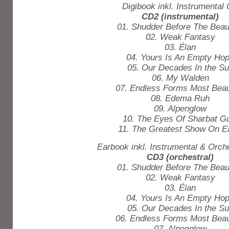
Digibook inkl. Instrumental
CD2 (instrumental)
01. Shudder Before The Beaut
02. Weak Fantasy
03. Élan
04. Yours Is An Empty Ho
05. Our Decades In the S
06. My Walden
07. Endless Forms Most Beaut
08. Edema Ruh
09. Alpenglow
10. The Eyes Of Sharbat G
11. The Greatest Show On E
Earbook inkl. Instrumental & Orch
CD3 (orchestral)
01. Shudder Before The Beaut
02. Weak Fantasy
03. Élan
04. Yours Is An Empty Ho
05. Our Decades In the S
06. Endless Forms Most Beaut
07. Alpenglow