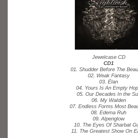
Jewelcase CD
CD1
01. Shudder Before The Beaut
02. Weak Fantasy
03. Élan
04. Yours Is An Empty Ho
05. Our Decades In the S
06. My Walden
07. Endless Forms Most Beaut
08. Edema Ruh
09. Alpenglow
10. The Eyes Of Sharbat G
11. The Greatest Show On E