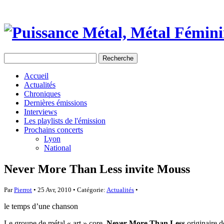
Accueil
Actualités
Chroniques
Dernières émissions
Interviews
Les playlists de l'émission
Prochains concerts
Lyon
National
Never More Than Less invite Mouss
Par
Pierrot
• 25 Avr, 2010 • Catégorie:
Actualités
•
le temps d’une chanson
Le groupe de métal « art » core,
Never More Than Less
originaire d