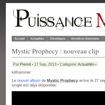
Accueil
Actualités
Chroniques
Dernières émissions
Mystic Prophecy : nouveau clip
Par
Pierrot
• 17 Sep, 2013 • Catégorie:
Actualités
•
killhammer
Le
nouvel album
de
Mystic Prophecy
arrive le 27 se
single est déjà disponible: