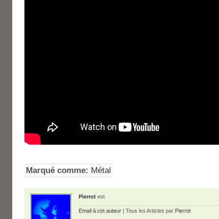
Marqué comme:
Métal
Pierrot
est
Email à cet auteur
| Tous les Articles par
Pierrot