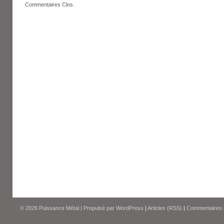
Commentaires Clos.
© 2026
Puissance Métal
|
Propulsé par
WordPress
|
Articles (RSS)
|
Commentaires