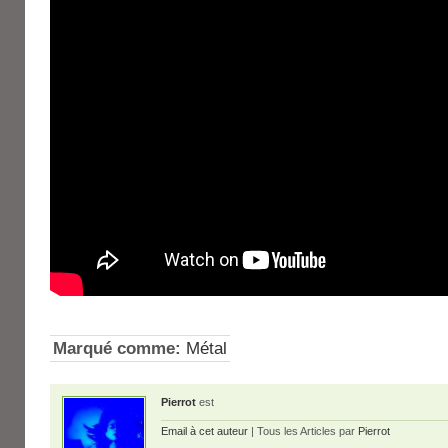
Marqué comme:
Métal
Pierrot
est
Email à cet auteur
| Tous les Articles par
Pierrot