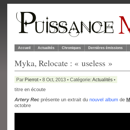
Accueil
Actualités
Chroniques
Dernières émissions
Myka, Relocate : « useless »
Par
Pierrot
• 8 Oct, 2013 • Catégorie:
Actualités
•
titre en écoute
Artery Rec
présente un extrait du
nouvel album
de
M
octobre