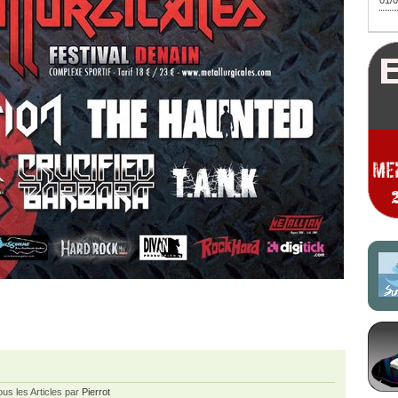
01/0
ous les Articles par
Pierrot