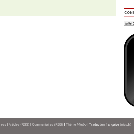
CONS
ress
|
Articles (RSS)
|
Commentaires (RSS)
|
Thème
Mimbo
| Traduction française
(niss.fr)