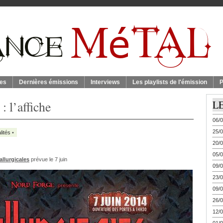
es
Dernières émissions
Interviews
Les playlists de l'émission
P
: l’affiche
L
06/0
25/0
lités
•
20/0
05/0
allurgicales
prévue le 7 juin
09/0
23/0
09/0
26/0
12/0