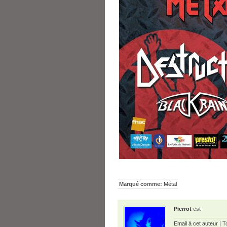
Marqué comme:
Métal
Pierrot
est
Email à cet auteur
| T