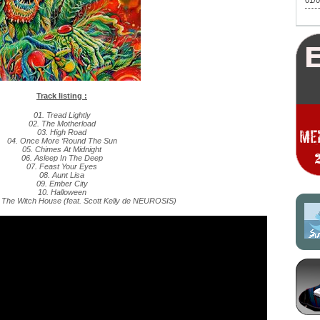
01/0
Track listing :
01. Tread Lightly
02. The Motherload
03. High Road
04. Once More ‘Round The Sun
05. Chimes At Midnight
06. Asleep In The Deep
07. Feast Your Eyes
08. Aunt Lisa
09. Ember City
10. Halloween
 The Witch House (feat. Scott Kelly de NEUROSIS)