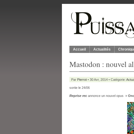
Accueil
Actualités
Chroniqu
Mastodon : nouvel a
Par
Pierrot
• 30 Avr, 2014 • Catégorie:
Actua
sortie le 24/06
Reprise rec
annonce un nouvel opus »
Onc