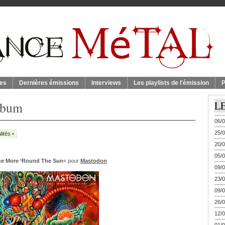
es
Dernières émissions
Interviews
Les playlists de l'émission
P
lbum
L
06/0
25/0
lités
•
20/0
05/0
e More ‘Round The Sun
« pour
Mastodon
09/0
23/0
09/0
26/0
12/0