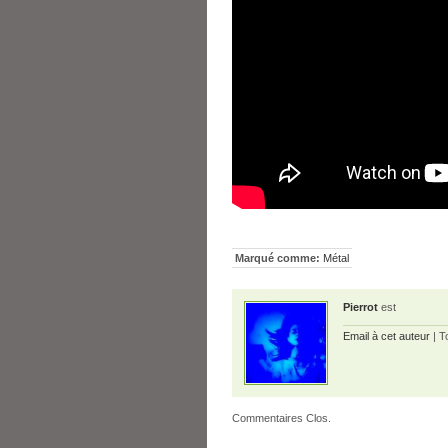
Marqué comme:
Métal
Pierrot
est
Email à cet auteur
| T
Commentaires Clos.