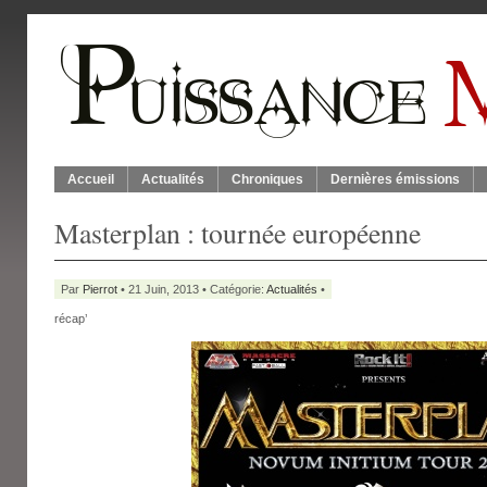
Accueil
Actualités
Chroniques
Dernières émissions
Masterplan : tournée européenne
Par
Pierrot
• 21 Juin, 2013 • Catégorie:
Actualités
•
récap’