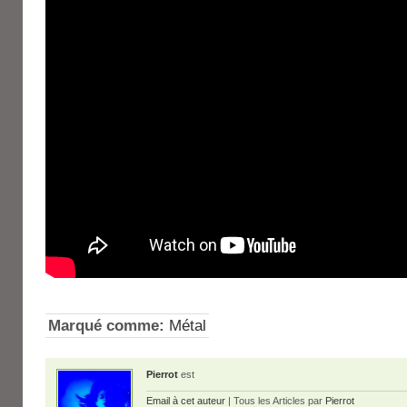
Marqué comme:
Métal
Pierrot
est
Email à cet auteur
| Tous les Articles par
Pierrot