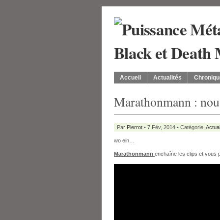
Accueil
Actualités
Chroniqu
Marathonmann : nouv
Par
Pierrot
• 7 Fév, 2014 • Catégorie:
Actual
wo ein…
Marathonmann
enchaîne les clips et vous