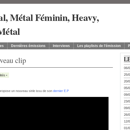
es
Dernières émissions
Interviews
Les playlists de l'émission
P
eau clip
L
06/0
25/0
ités
•
20/0
05/0
 propose un nouveau sinle issu de son
dernier E.P
09/0
23/0
09/0
26/0
12/0
01/0