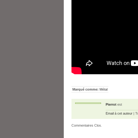
Marqué comme:
Métal
Pierrot
est
Email à cet auteur
| T
Commentaires Clos.