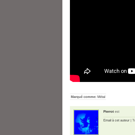
Marqué comme:
Métal
Pierrot
est
Email à cet auteur
| T