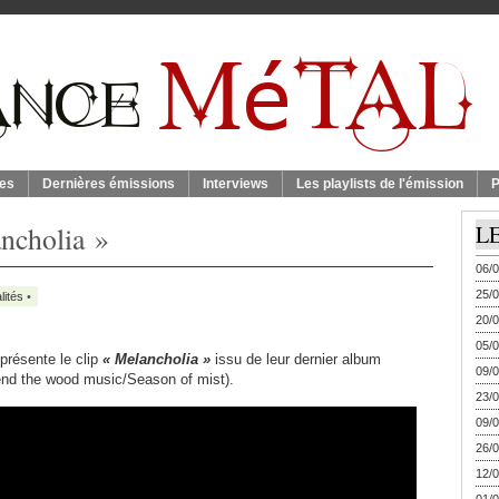
es
Dernières émissions
Interviews
Les playlists de l'émission
P
ncholia »
L
06/0
25/0
lités
•
20/0
05/0
présente le clip
« Melancholia »
issu de leur dernier album
09/0
Send
the wood music/Season of mist).
23/0
09/0
26/0
12/0