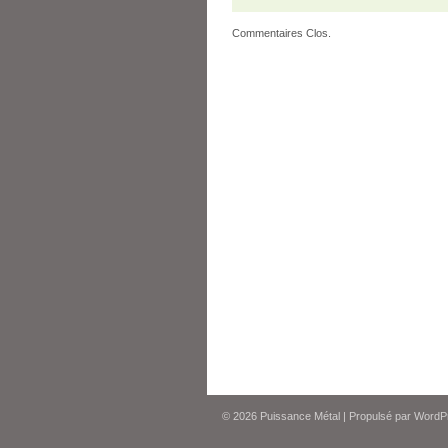
Commentaires Clos.
© 2026
Puissance Métal
|
Propulsé par
WordP