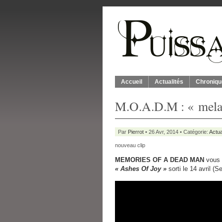
Accueil
Actualités
Chroniqu
M.O.A.D.M : « mela
Par
Pierrot
• 26 Avr, 2014 • Catégorie:
Actua
nouveau clip
MEMORIES OF A DEAD MAN
vous 
« Ashes Of Joy »
sorti le 14 avril (