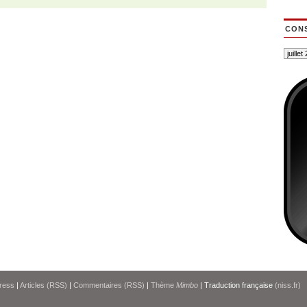
CONS
ress
|
Articles (RSS)
|
Commentaires (RSS)
|
Thème
Mimbo
| Traduction française
(niss.fr)