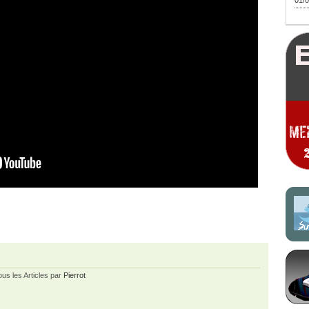
01/0
ous les Articles par
Pierrot