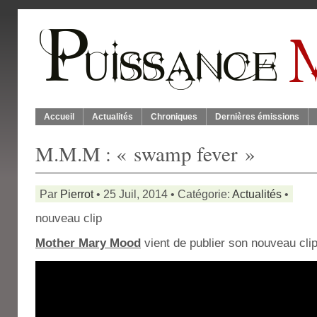
Accueil
Actualités
Chroniques
Dernières émissions
M.M.M : « swamp fever »
Par
Pierrot
• 25 Juil, 2014 • Catégorie:
Actualités
•
nouveau clip
Mother Mary Mood
vient de publier son nouveau clip