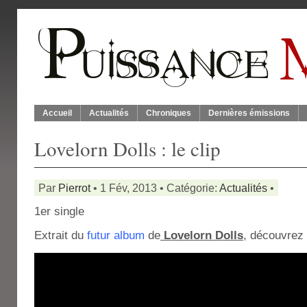
Accueil
Actualités
Chroniques
Dernières émissions
Lovelorn Dolls : le clip
Par
Pierrot
• 1 Fév, 2013 • Catégorie:
Actualités
•
1er single
Extrait du
futur album
de
Lovelorn Dolls
, découvrez