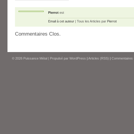
Pierrot
est
Email à cet auteur
| Tous les Articles par
Pierrot
Commentaires Clos.
© 2026
Puissance Métal
|
Propulsé par
WordPress
|
Articles (RSS)
|
Commentaires