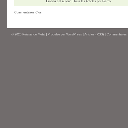
Email à cet auteur
| Tous les Articles par
Pierrot
Commentaires Clos.
© 2026
Puissance Métal
|
Propulsé par
WordPress
|
Articles (RSS)
|
Commentaires