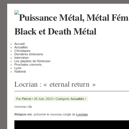
Accueil
Actualités
Chroniques
Dernières émissions
Interviews
Les playlists de l'émission
Prochains concerts
Lyon
National
Locrian : « eternal return »
Par
Pierrot
• 26 Juin, 2013 • Catégorie:
Actualités
•
nouveau clip
Relapse rec
. présente le nouveau single de
Locrian