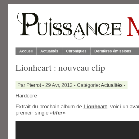
Accueil
Actualités
Chroniques
Dernières émissions
Lionheart : nouveau clip
Par
Pierrot
• 29 Avr, 2012 • Catégorie:
Actualités
•
Hardcore
Extrait du prochain album de
Lionheart
, voici un ava
premeir single «
lifer
»