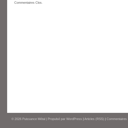
Commentaires Clos.
© 2026
Puissance Métal
|
Propulsé par
WordPress
|
Articles (RSS)
|
Commentaires