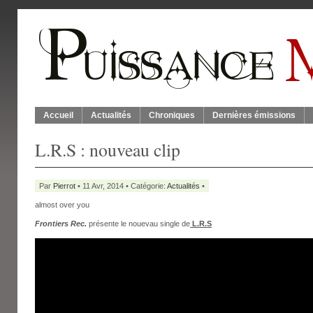
Accueil
Actualités
Chroniques
Dernières émissions
L.R.S : nouveau clip
Par
Pierrot
• 11 Avr, 2014 • Catégorie:
Actualités
•
almost over you
Frontiers Rec.
présente le nouevau single de
L.R.S