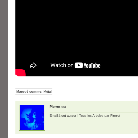
Marqué comme:
Métal
Pierrot
est
Email à cet auteur
| Tous les Articles par
Pierrot