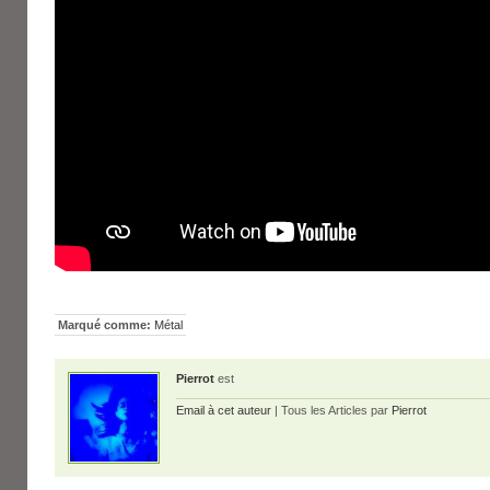
Marqué comme:
Métal
Pierrot
est
Email à cet auteur
| Tous les Articles par
Pierrot