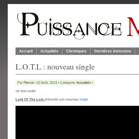
Accueil
Actualités
Chroniques
Dernières émissions
L.O.T.L : nouveau single
Par
Pierrot
• 22 Août, 2014 • Catégorie:
Actualités
•
six feet under
Lord Of The Lost
présente son nouveau
single