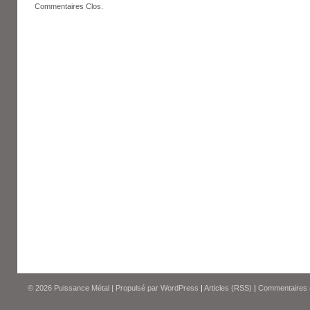
Commentaires Clos.
© 2026
Puissance Métal
|
Propulsé par
WordPress
|
Articles (RSS)
|
Commentaires