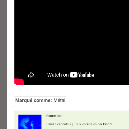
Marqué comme:
Métal
Pierrot
est
Email à cet auteur
| Tous les Articles par
Pierrot