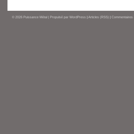
© 2026
Puissance Métal
|
Propulsé par
WordPress
|
Articles (RSS)
|
Commentaires