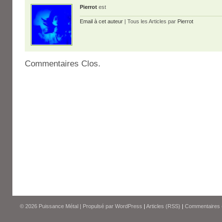
Pierrot
est
Email à cet auteur
| Tous les Articles par
Pierrot
Commentaires Clos.
© 2026
Puissance Métal
|
Propulsé par
WordPress
|
Articles (RSS)
|
Commentaires