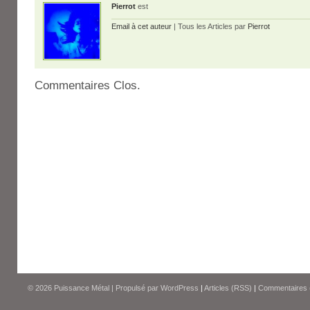
Pierrot
est
Email à cet auteur
| Tous les Articles par
Pierrot
Commentaires Clos.
© 2026
Puissance Métal
|
Propulsé par
WordPress
|
Articles (RSS)
|
Commentaires