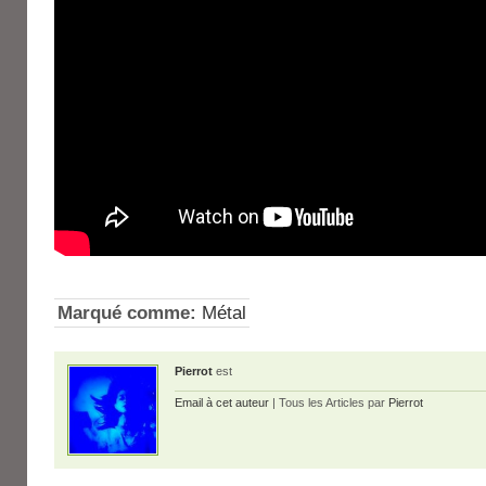
Marqué comme:
Métal
Pierrot
est
Email à cet auteur
| Tous les Articles par
Pierrot