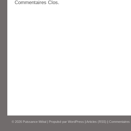
Commentaires Clos.
© 2026
Puissance Métal
|
Propulsé par
WordPress
|
Articles (RSS)
|
Commentaires