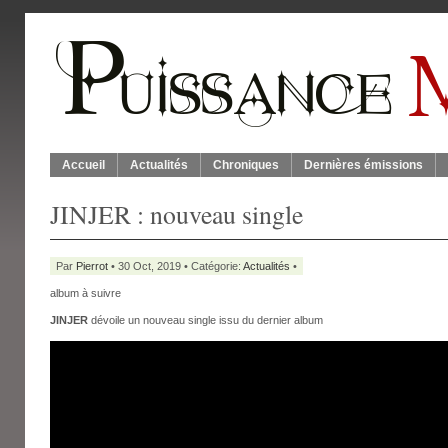
Accueil
Actualités
Chroniques
Dernières émissions
JINJER : nouveau single
Par
Pierrot
• 30 Oct, 2019 • Catégorie:
Actualités
•
album à suivre
JINJER
dévoile un nouveau single issu du dernier album