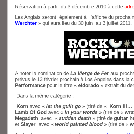
Réservation à partir du 3 décembre 2010 à cette
adr
Les Anglais seront également à l’affiche du prochain
Werchter
» qui aura lieu du 30 juin au 3 juillet 2011.
A noter la nomination de
La Vierge de Fer
aux proch
prévus le 13 février prochain à Los Angeles dans la
Performance
pour le titre «
eldorado
» extrait du de
Dans la même catégorie :
Korn
avec «
let the guilt go
» (tiré de «
Korn III…
Lamb Of God
avec «
in your words
» (tiré de «
wra
Megadeth
avec «
sudden death
» (tiré de
guitar h
et
Slayer
avec «
world painted blood
» (tiré de «
w