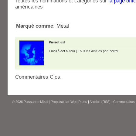
Toutes les nominations et catégories sur
la page offic
américaines
Marqué comme:
Métal
Pierrot
est
Email à cet auteur
| Tous les Articles par
Pierrot
Commentaires Clos.
© 2026
Puissance Métal
|
Propulsé par
WordPress
|
Articles (RSS)
|
Commentaires