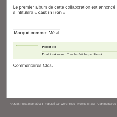
Le premier album de cette collaboration est annoncé po
s’intitulera «
cast in iron
»
Marqué comme:
Métal
Pierrot
est
Email à cet auteur
| Tous les Articles par
Pierrot
Commentaires Clos.
© 2026
Puissance Métal
|
Propulsé par
WordPress
|
Articles (RSS)
|
Commentaires