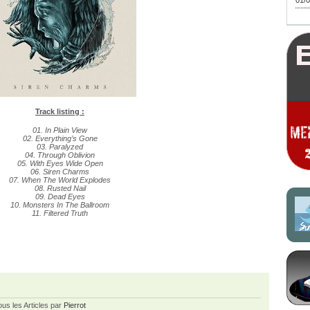
01/0
Track listing :
01. In Plain View
02. Everything’s Gone
03. Paralyzed
04. Through Oblivion
05. With Eyes Wide Open
06. Siren Charms
07. When The World Explodes
08. Rusted Nail
09. Dead Eyes
10. Monsters In The Ballroom
11. Filtered Truth
ous les Articles par
Pierrot