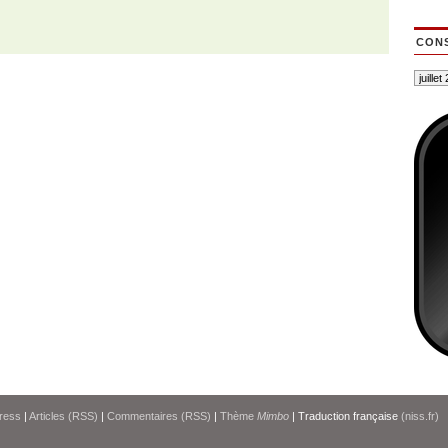
CONS
ress
|
Articles (RSS)
|
Commentaires (RSS)
|
Thème
Mimbo
| Traduction française
(niss.fr)