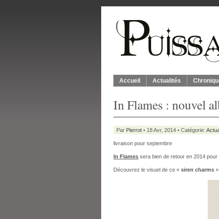
Accueil
Actualités
Chroniqu
In Flames : nouvel a
Par
Pierrot
• 18 Avr, 2014 • Catégorie:
Actua
livraison pour septembre
In Flames
sera bien de retour en 2014 pour
Découvrez le visuel de ce «
siren charms
»