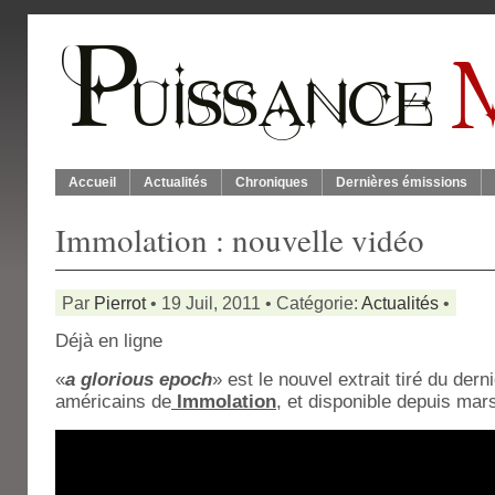
Accueil
Actualités
Chroniques
Dernières émissions
Immolation : nouvelle vidéo
Par
Pierrot
• 19 Juil, 2011 • Catégorie:
Actualités
•
Déjà en ligne
«
a glorious epoch
» est le nouvel extrait tiré du der
américains de
Immolation
, et disponible depuis mar