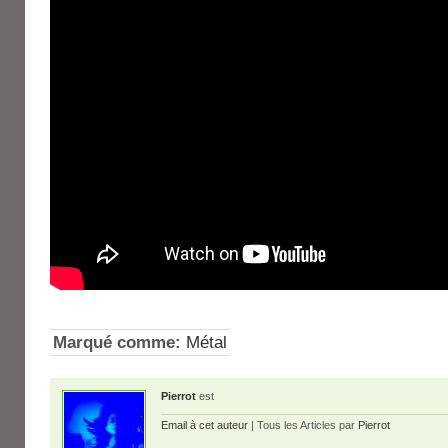
Marqué comme:
Métal
Pierrot
est
Email à cet auteur
| Tous les Articles par
Pierrot