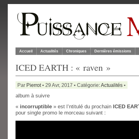
Accueil
Actualités
Chroniques
Dernières émissions
ICED EARTH : « raven »
Par
Pierrot
• 29 Avr, 2017 • Catégorie:
Actualités
•
album à suivre
«
incorruptible
» est l’ntitulé du prochain
ICED EAR
pour single promo le morceau suivant :