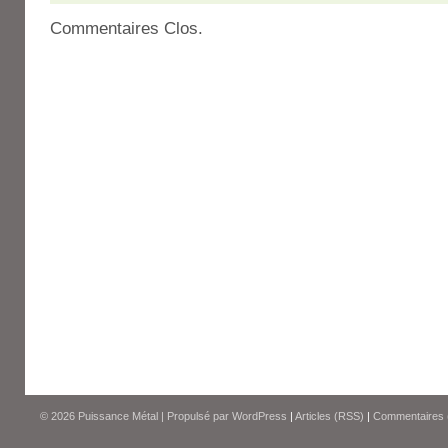
Commentaires Clos.
© 2026
Puissance Métal
|
Propulsé par
WordPress
|
Articles (RSS)
|
Commentaires