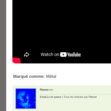
Marqué comme:
Métal
Pierrot
est
Email à cet auteur
| Tous les Articles par
Pierrot