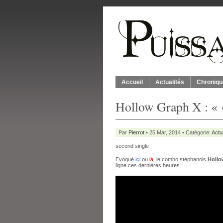
Accueil
Actualités
Chroniqu
Hollow Graph X : «
Par
Pierrot
• 25 Mar, 2014 • Catégorie:
Actu
second single
Evoqué
ici
ou
là
, le combo stéphanois
Hollo
ligne ces dernières heures :