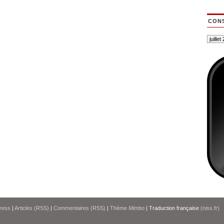
CONS
ress
|
Articles (RSS)
|
Commentaires (RSS)
|
Thème
Mimbo
| Traduction française
(niss.fr)