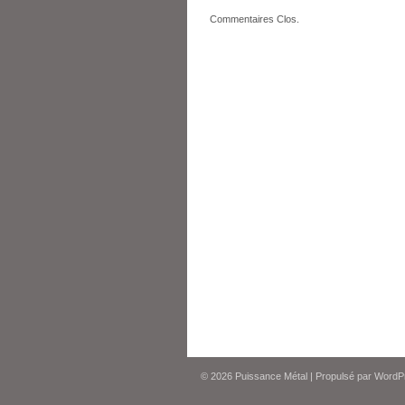
Commentaires Clos.
© 2026
Puissance Métal
|
Propulsé par
WordP