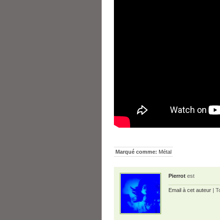
Marqué comme:
Métal
Pierrot
est
Email à cet auteur
| T