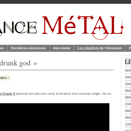
es
Dernières émissions
Interviews
Les playlists de l'émission
P
 drunk god »
L
06/0
25/0
alités
•
20/0
05/0
w Graph X
poursuit son parcours avec la livraison d’un nouveau single mis en
09/0
23/0
09/0
26/0
12/0