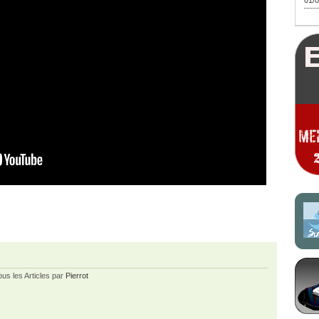
01/0
ous les Articles par
Pierrot