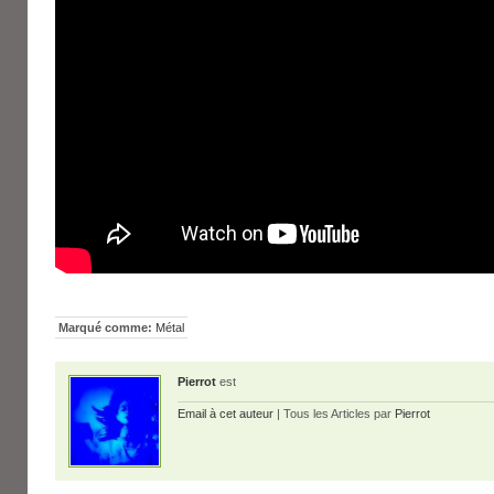
Marqué comme:
Métal
Pierrot
est
Email à cet auteur
| Tous les Articles par
Pierrot