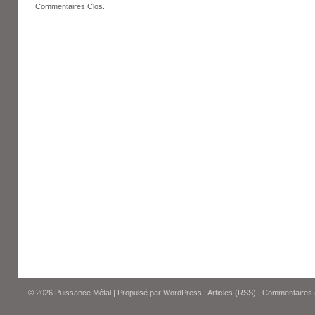
Commentaires Clos.
© 2026
Puissance Métal
|
Propulsé par
WordPress
|
Articles (RSS)
|
Commentaires