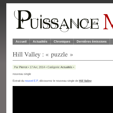
Accueil
Actualités
Chroniques
Dernières émissions
Hill Valley : « puzzle »
Par
Pierrot
• 17 Avr, 2014 • Catégorie:
Actualités
•
nouveau single
Extrait du
nouvel E.P
, découvrez le nouveau single de
Hill Valley