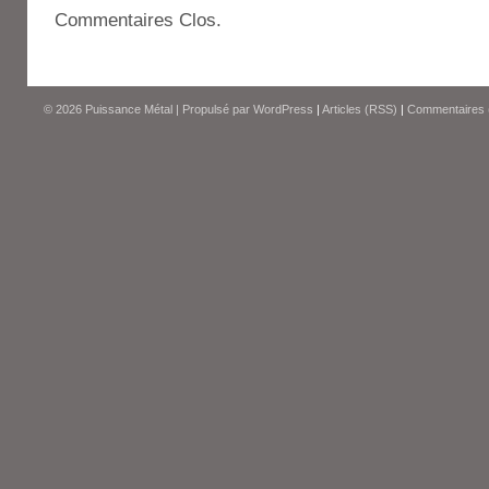
Commentaires Clos.
© 2026
Puissance Métal
|
Propulsé par
WordPress
|
Articles (RSS)
|
Commentaires