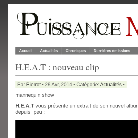
Accueil
Actualités
Chroniques
Dernières émissions
H.E.A.T : nouveau clip
Par
Pierrot
• 28 Avr, 2014 • Catégorie:
Actualités
•
mannequin show
H.E.A.T
vous présente un extrait de son nouvel album 
depuis peu :