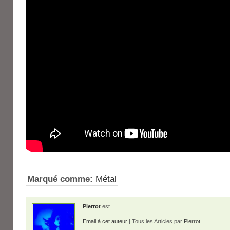
Marqué comme:
Métal
Pierrot
est
Email à cet auteur
| Tous les Articles par
Pierrot